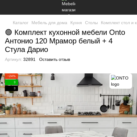
Каталог
Мебель для дома
Кухня
Столы
Комплект стол и 
🟢 Комплект кухонной мебели Onto
Антонио 120 Мрамор белый + 4
Стула Дарио
Артикул:
32891
Оставить отзыв
−24%
3
3