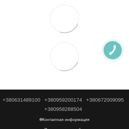
+380631489100
+380959200174
+380672009095
+380958288504
🌐Контактная информация