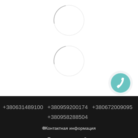
+380631489100
+380959200174
+380672009095
+380958288504
🌐Контактная информация