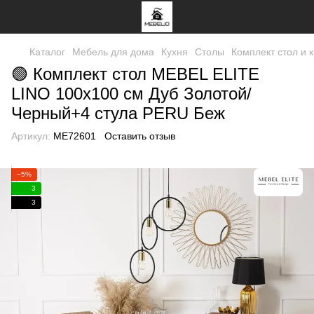
Каталог
Мебель для дома
Кухня
Столы
Комплект стол и 
🟢 Комплект стол MEBEL ELITE
LINO 100х100 см Дуб Золотой/
Черный+4 стула PERU Беж
Артикул:
ME72601
Оставить отзыв
−5%
3
3