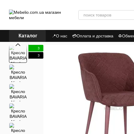
Перейти к основному контенту
Каталог
📍О нас
💳Оплата и доставка
♻Обмен,
📃Пользовательское соглашение
Пол
3
3