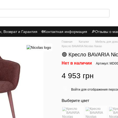
 Возврат и Гарантия
🌐Контактная информация
🔎Отзывы о ма
итика Конфиденциальности
Главная
Каталог
Мебель для дом
Кресло BAVARIA Nicolas Какао
🟢 Кресло BAVARIA Nic
Нет в наличии
Артикул: MD0
4 953 грн
Войти
для отображения персо
%
Выберите цвет