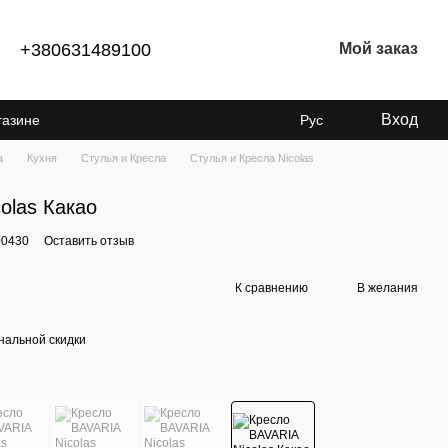
+380631489100
Мой заказ
Вход
газине
Рус
а
Кухня
Стулья и Кресла
Стулья и Кресла Nicolas
olas Какао
00430
Оставить отзыв
К сравнению
В желания
нальной скидки