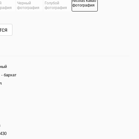
тся
ный
- бархат
л
s
430