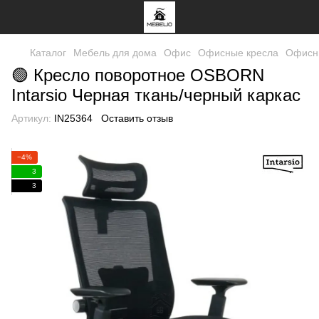
Каталог
Мебель для дома
Офис
Офисные кресла
Офисны
🟢 Кресло поворотное OSBORN
Intarsio Черная ткань/черный каркас
Артикул:
IN25364
Оставить отзыв
−4%
3
3