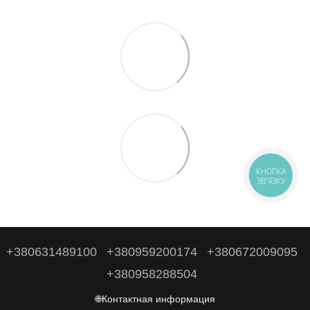
КНОПКА
ЗВ'ЯЗКУ
+380631489100
+380959200174
+380672009095
+380958288504
🌐Контактная информация