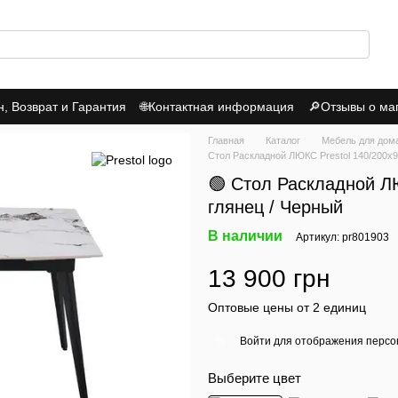
 Возврат и Гарантия
🌐Контактная информация
🔎Отзывы о ма
итика Конфиденциальности
Главная
Каталог
Мебель для дом
Стол Раскладной ЛЮКС Prestol 140/200x9
🟢 Стол Раскладной Л
глянец / Черный
В наличии
Артикул: pr801903
13 900 грн
Оптовые цены от 2 единиц
Войти
для отображения персо
%
Выберите цвет