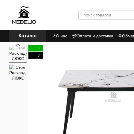
Перейти к основному контенту
Каталог
📍О нас
💳Оплата и доставка
♻Обмен,
📃Пользовательское соглашение
Пол
3
3