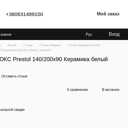
+380631489100
Мой заказ
Вход
газине
Рус
а
Кухня
Столы
Столы Модерн
Столы Модерн Prestol
0 Керамика белый глянец / Черный
ЮКС Prestol 140/200x90 Керамика белый
Оставить отзыв
К сравнению
В желания
нальной скидки