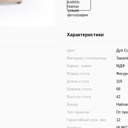
Характеристики
Цвет
Дуб С
Материал столешницы
Закалё
Каркас, ножки
МДФ
Форма стола
Фигур
Длина стола
119
Ширина стола
68
Высота стола
42
Бренд
Halmar
Тип гарантии
От пр
Гарантийный срок, мес.
12
Артикул
HL997