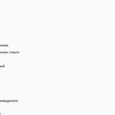
онома
нное стекло
ный
оизводителя
7