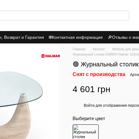
 Возврат и Гарантия
🌐Контактная информация
🔎Отзывы о ма
итика Конфиденциальности
Главная
Каталог
Мебель для дом
Журнальный столик KAREN Halmar 119x6
🟢 Журнальный столик
Снят с производства
Арти
4 601 грн
Войти
для отображения персо
%
Выберите цвет