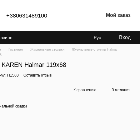
+380631489100
Мой заказ
Вход
газине
Рус
а
Гостиная
Журнальные столики
Журнальные столики Halmar
8
 KAREN Halmar 119x68
кул: H1560
Оставить отзыв
К сравнению
В желания
нальной скидки