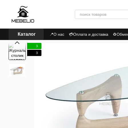
Перейти к основному контенту
Каталог
📍О нас
💳Оплата и доставка
♻Обмен,
📃Пользовательское соглашение
Пол
3
3