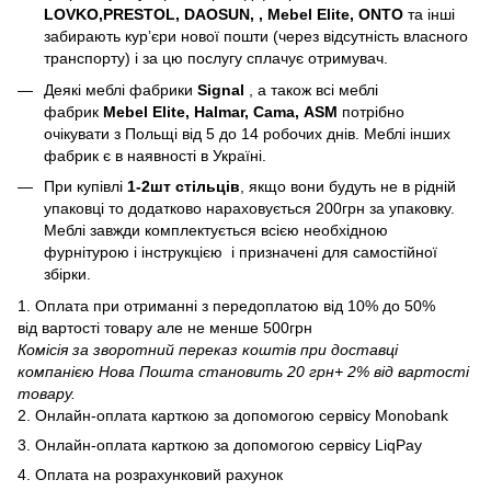
LOVKO,PRESTOL, DAOSUN, , Mebel Elite, ONTO
та інші
забирають курʼєри нової пошти (через відсутність власного
транспорту) і за цю послугу сплачує отримувач.
Деякі меблі фабрики
Signal
, а також всі меблі
фабрик
Mebel Elite, Halmar, Cama, ASM
потрібно
очікувати з Польщі від 5 до 14 робочих днів. Меблі інших
фабрик є в наявності в Україні.
При купівлі
1-2шт стільців
, якщо вони будуть не в рідній
упаковці то додатково нараховується 200грн за упаковку.
Меблі завжди комплектується всією необхідною
фурнітурою і інструкцією і призначені для самостійної
збірки.
1. Оплата при отриманні з передоплатою від 10% до 50%
від вартості товару але не менше 500грн
Комісія за зворотний переказ коштів при доставці
компанією Нова Пошта становить 20 грн+ 2% від вартості
товару.
2. Онлайн-оплата карткою за допомогою сервісу Monobank
3. Онлайн-оплата карткою за допомогою сервісу LiqPay
4. Оплата на розрахунковий рахунок