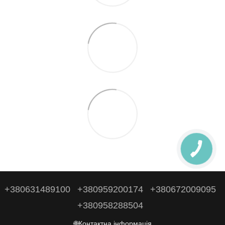
+380631489100
+380959200174
+380672009095
+380958288504
🌐Контактна інформація