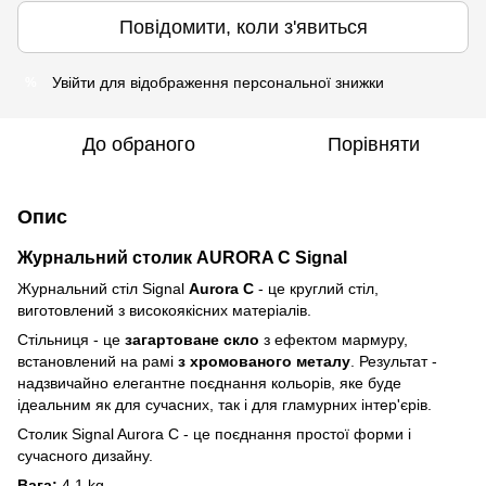
Повідомити, коли з'явиться
Увійти
для відображення персональної знижки
%
До обраного
Порівняти
Опис
Журнальний столик AURORA C Signal
Журнальний стіл Signal
Aurora C
- це круглий стіл,
виготовлений з високоякісних матеріалів.
Стільниця - це
загартоване скло
з ефектом мармуру,
встановлений на рамі
з хромованого металу
. Результат -
надзвичайно елегантне поєднання кольорів, яке буде
ідеальним як для сучасних, так і для гламурних інтер'єрів.
Столик Signal Aurora C - це поєднання простої форми і
сучасного дизайну.
Вага:
4,1 kg