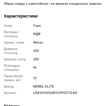
Збірка товару є самостійною і не вимагає спеціальних навичок.
Характеристики
Колір
Горіх
Матеріал
МДФ
стільниці
Каркас, ніжки
Метал
Довжина
100
стільниці
Ширина столу
100
Розкладна
Ні
стільниця
Гарантійний
12
термін, міс.
Бренд
MEBEL ELITE
Артикул
LINO/O/S/GARY2/P/O/T/Z4/K