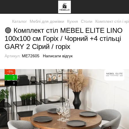
Каталог
Меблі для домівки
Кухня
Столи
Комплект стіл і кр
🟢 Комплект стіл MEBEL ELITE LINO
100х100 см Горіх / Чорний +4 стільці
GARY 2 Сірий / горіх
Артикул:
ME72605
Написати відгук
−5%
3
3