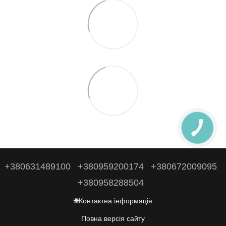
+380631489100
+380959200174
+380672009095
+380958288504
🌐Контактна інформація
Повна версія сайту