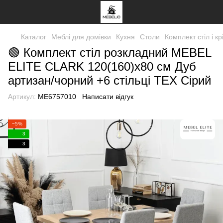
Каталог
Меблі для домівки
Кухня
Столи
Комплект стіл і кр
🟢 Комплект стіл розкладний MEBEL
ELITE CLARK 120(160)х80 см Дуб
артизан/чорний +6 стільці TEX Сірий
Артикул:
ME6757010
Написати відгук
−5%
3
3