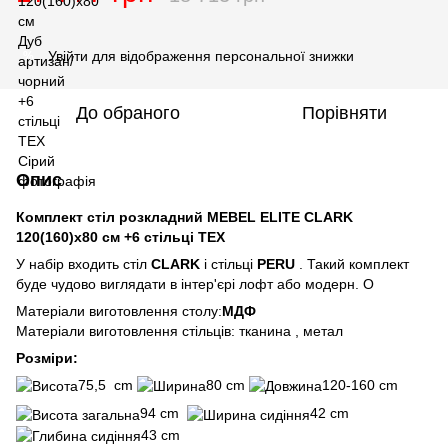
Увійти
для відображення персональної знижки
%
До обраного
Порівняти
Опис
Комплект стіл розкладний MEBEL ELITE CLARK
120(160)х80 см +6 стільці TEX
У набір входить стіл
CLARK
і стільці
PERU
. Такий комплект
буде чудово виглядати в інтер'єрі лофт або модерн. О
Матеріали виготовлення столу:
МДФ
Матеріали виготовлення стільців: тканина , метал
Розміри:
75,5 cm
80 cm
120-160 cm
94 cm
42 cm
43 cm