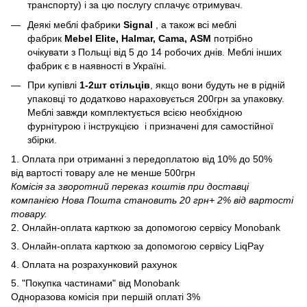
транспорту) і за цю послугу сплачує отримувач.
Деякі меблі фабрики
Signal
, а також всі меблі
фабрик
Mebel Elite, Halmar, Cama, ASM
потрібно
очікувати з Польщі від 5 до 14 робочих днів. Меблі інших
фабрик є в наявності в Україні.
При купівлі
1-2шт стільців
, якщо вони будуть не в рідній
упаковці то додатково нараховується 200грн за упаковку.
Меблі завжди комплектується всією необхідною
фурнітурою і інструкцією і призначені для самостійної
збірки.
1. Оплата при отриманні з передоплатою від 10% до 50%
від вартості товару але не менше 500грн
Комісія за зворотний переказ коштів при доставці
компанією Нова Пошта становить 20 грн+ 2% від вартості
товару.
2. Онлайн-оплата карткою за допомогою сервісу Monobank
3. Онлайн-оплата карткою за допомогою сервісу LiqPay
4. Оплата на розрахунковий рахунок
5. "Покупка частинами" від Monobank
Одноразова комісія при першій оплаті 3%