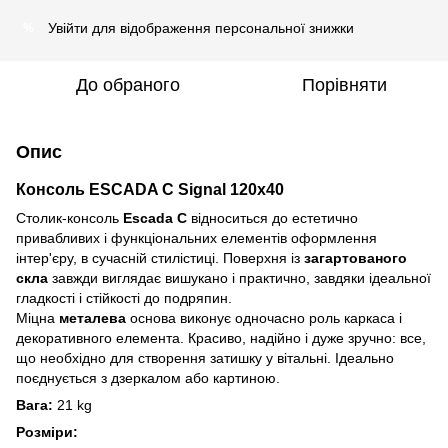
Увійти
для відображення персональної знижки
%
До обраного
Порівняти
Опис
Консоль ESCADA C Signal 120x40
Столик-консоль
Escada C
відноситься до естетично
привабливих і функціональних елементів оформлення
інтер'єру, в сучасній стилістиці. Поверхня із
загартованого
скла
завжди виглядає вишукано і практично, завдяки ідеальної
гладкості і стійкості до подряпин.
Міцна
металева
основа виконує одночасно роль каркаса і
декоративного елемента. Красиво, надійно і дуже зручно: все,
що необхідно для створення затишку у вітальні. Ідеально
поєднується з дзеркалом або картиною.
Вага:
21 kg
Розміри: