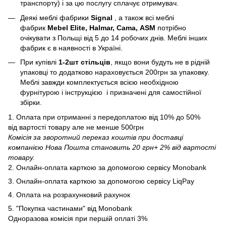
транспорту) і за цю послугу сплачує отримувач.
Деякі меблі фабрики
Signal
, а також всі меблі
фабрик
Mebel Elite, Halmar, Cama, ASM
потрібно
очікувати з Польщі від 5 до 14 робочих днів. Меблі інших
фабрик є в наявності в Україні.
При купівлі
1-2шт стільців
, якщо вони будуть не в рідній
упаковці то додатково нараховується 200грн за упаковку.
Меблі завжди комплектується всією необхідною
фурнітурою і інструкцією і призначені для самостійної
збірки.
1. Оплата при отриманні з передоплатою від 10% до 50%
від вартості товару але не менше 500грн
Комісія за зворотний переказ коштів при доставці
компанією Нова Пошта становить 20 грн+ 2% від вартості
товару.
2. Онлайн-оплата карткою за допомогою сервісу Monobank
3. Онлайн-оплата карткою за допомогою сервісу LiqPay
4. Оплата на розрахунковий рахунок
5. "Покупка частинами" від Monobank
Одноразова комісія при першій оплаті 3%