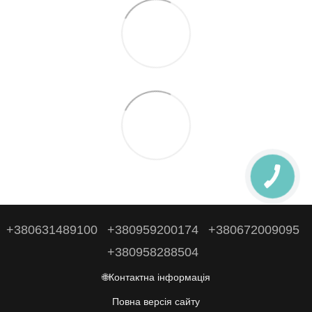
+380631489100
+380959200174
+380672009095
+380958288504
🌐Контактна інформація
Повна версія сайту