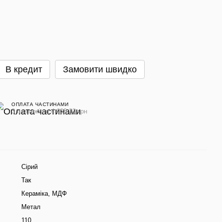
В кредит
Замовити швидко
ОПЛАТА ЧАСТИНАМИ
3 платежі по 4 633.33 грн
Сірий
Так
Кераміка
,
МДФ
Метал
110