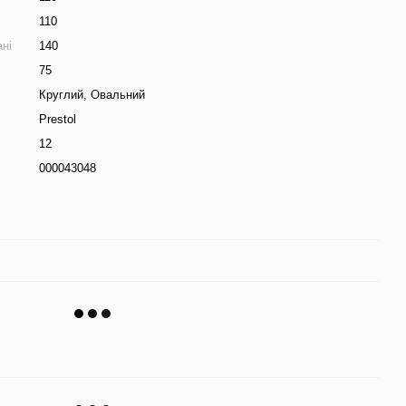
110
ні
140
75
Круглий
,
Овальний
Prestol
12
000043048