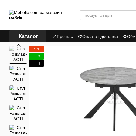
Перейти до основного контенту
Каталог
📍Про нас
💳Оплата і доставка
♻Обмі
Політика Конфіденційності
−42%
3
3