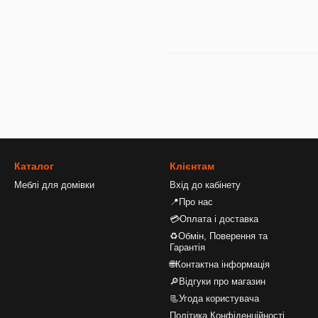
Каталог
Клієнтам
Меблі для домівки
Вхід до кабінету
📍Про нас
💳Оплата і доставка
♻Обмін, Поверення та
Гарантія
🌐Контактна інформація
🔎Відгуки про магазин
📃Угода користувача
Політика Конфіденційності