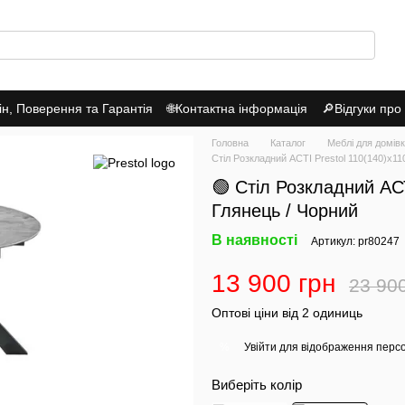
н, Поверення та Гарантія
🌐Контактна інформація
🔎Відгуки про
Головна
Каталог
Меблі для домів
Стіл Розкладний АСТІ Prestol 110(140)х11
🟢 Стіл Розкладний АСТ
Глянець / Чорний
В наявності
Артикул: pr80247
13 900 грн
23 90
Оптові ціни від 2 одиниць
Увійти
для відображення перс
%
Виберіть колір