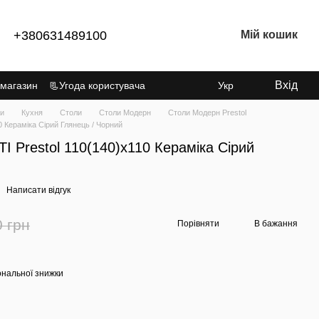
+380631489100
Мій кошик
Вхід
 магазин
📃Угода користувача
Укр
ки
Кухня
Столи
Столи Модерн
Столи Модерн Prestol
0 Кераміка Сірий Глянець / Чорний
І Prestol 110(140)х110 Кераміка Сірий
Написати відгук
0 грн
Порівняти
В бажання
ональної знижки