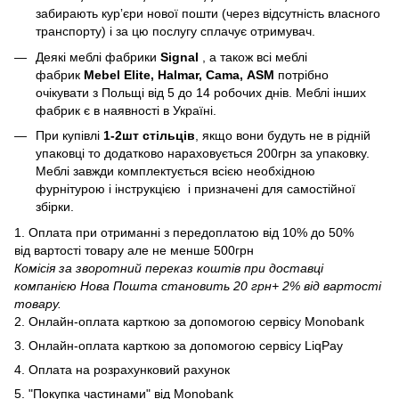
забирають курʼєри нової пошти (через відсутність власного
транспорту) і за цю послугу сплачує отримувач.
Деякі меблі фабрики
Signal
, а також всі меблі
фабрик
Mebel Elite, Halmar, Cama, ASM
потрібно
очікувати з Польщі від 5 до 14 робочих днів. Меблі інших
фабрик є в наявності в Україні.
При купівлі
1-2шт стільців
, якщо вони будуть не в рідній
упаковці то додатково нараховується 200грн за упаковку.
Меблі завжди комплектується всією необхідною
фурнітурою і інструкцією і призначені для самостійної
збірки.
1. Оплата при отриманні з передоплатою від 10% до 50%
від вартості товару але не менше 500грн
Комісія за зворотний переказ коштів при доставці
компанією Нова Пошта становить 20 грн+ 2% від вартості
товару.
2. Онлайн-оплата карткою за допомогою сервісу Monobank
3. Онлайн-оплата карткою за допомогою сервісу LiqPay
4. Оплата на розрахунковий рахунок
5. "Покупка частинами" від Monobank