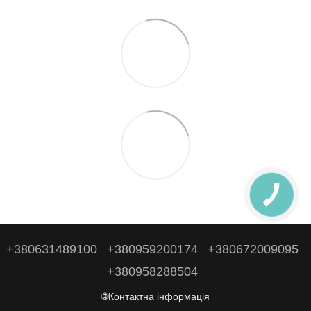
+380631489100
+380959200174
+380672009095
+380958288504
🌐Контактна інформація