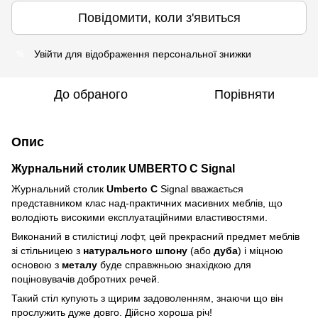
Повідомити, коли з'явиться
Увійти
для відображення персональної знижки
%
До обраного
Порівняти
Опис
Журнальний столик UMBERTO C Signal
Журнальний столик
Umberto C
Signal вважається
представником клас над-практичних масивних меблів, що
володіють високими експлуатаційними властивостями.
Виконаний в стилістиці лофт, цей прекрасний предмет меблів
зі стільницею з
натурального шпону
(або
дуба
) і міцною
основою з
металу
буде справжньою знахідкою для
поціновувачів добротних речей.
Такий стіл купують з щирим задоволенням, знаючи що він
прослужить дуже довго. Дійсно хороша річ!