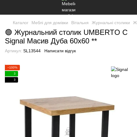
Каталог
Меблі для домівки
Вітальня
Журнальні столики
Ж
🟢 Журнальний столик UMBERTO C
Signal Масив Дуба 60x60 **
Артикул:
SL13544
Написати відгук
−100%
3
3