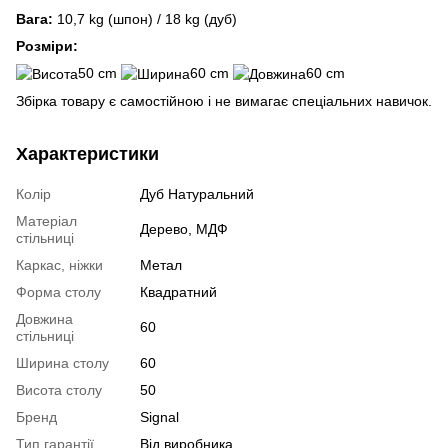
Вага:
10,7 kg (шпон) / 18 kg (дуб)
Розміри:
50 cm
60 cm
60 cm
Збірка товару є самостійною і не вимагає спеціальних навичок.
Характеристики
Колір
Дуб Натуральний
Матеріал
Дерево, МДФ
стільниці
Каркас, ніжки
Метал
Форма столу
Квадратний
Довжина
60
стільниці
Ширина столу
60
Висота столу
50
Бренд
Signal
Тип гарантії
Від виробника