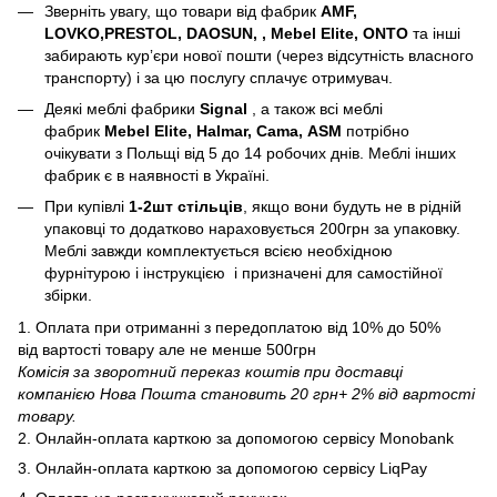
Зверніть увагу, що товари від фабрик
AMF,
LOVKO,PRESTOL, DAOSUN, , Mebel Elite, ONTO
та інші
забирають курʼєри нової пошти (через відсутність власного
транспорту) і за цю послугу сплачує отримувач.
Деякі меблі фабрики
Signal
, а також всі меблі
фабрик
Mebel Elite, Halmar, Cama, ASM
потрібно
очікувати з Польщі від 5 до 14 робочих днів. Меблі інших
фабрик є в наявності в Україні.
При купівлі
1-2шт стільців
, якщо вони будуть не в рідній
упаковці то додатково нараховується 200грн за упаковку.
Меблі завжди комплектується всією необхідною
фурнітурою і інструкцією і призначені для самостійної
збірки.
1. Оплата при отриманні з передоплатою від 10% до 50%
від вартості товару але не менше 500грн
Комісія за зворотний переказ коштів при доставці
компанією Нова Пошта становить 20 грн+ 2% від вартості
товару.
2. Онлайн-оплата карткою за допомогою сервісу Monobank
3. Онлайн-оплата карткою за допомогою сервісу LiqPay