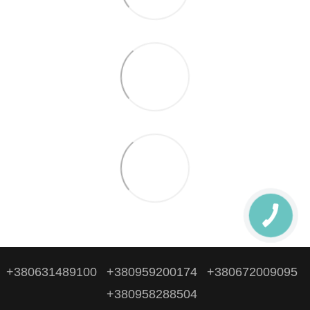
+380631489100
+380959200174
+380672009095
+380958288504