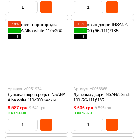
−10%
−10%
3
3
3
3
Артикул: А0051974
Артикул: А0056668
Душевая перегородка INSANA
Душевые двери INSANA Sindi
Alba white 110x200 белый
100 (96-111)*185
8 587 грн
8 636 грн
9 541 грн
9 595 грн
В наличии
В наличии