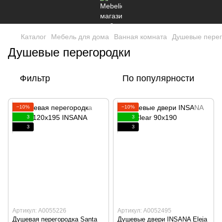
Каталог
Мебель для дома
Ванная комната
Душевые перег
Душевые перегородки
Фильтр
По популярности
−10%
−10%
3
3
3
3
Артикул: А0055226
Артикул: А0052495
Душевая перегородка Santa
Душевые двери INSANA Eleja