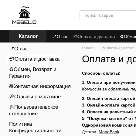
Перейти к основному контенту
Каталог
📍О нас
💳Оплата и доставка
♻Обмен,
📃Пользовательское соглашение
Пол
📍О нас
Главная
💳Оплата и доставка
Оплата и д
💳Оплата и доставка
♻Обмен, Возврат и
Способы оплаты:
Гарантия
1. Оплата при получении 
🌐Контактная информация
Комиссия за обратный пе
🔎Отзывы о магазине
2. Онлайн-оплата карто
3. Онлайн-оплата карто
📃Пользовательское
4. Оплата на расчетный 
соглашение
5. "Покупка частями" от
Политика
Одноразовая комиссия п
Конфиденциальности
Детали:
MonoBank