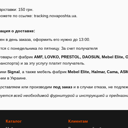
ставки: 150 грн.
можете по ссылке:
tracking.novaposhta.ua.
ация о доставке:
ен в день заказа, оформить его нужно до 13:00.
тся с понедельника по пятницу. За счет получателя
 товары от фабрик
AMF, LOVKO, PRESTOL, DAOSUN, Mebel Elite,
анспорта) и за эту услугу платит получатель.
рики
Signal
, а также мебель фабрик
Mebel Elite, Halmar, Cama, AS
чии в Украине.
й доставляем или производим
под заказ
и в случаи отказа, не подлеж
туется всей необходимой фурнитурой и инструкцией и предназн
Каталог
Клиентам