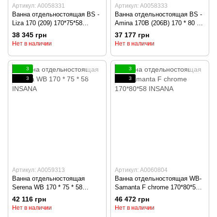
Артикул: А0058331
Артикул: А0058333
Ванна отдельностоящая BS -
Ванна отдельностоящая BS -
Liza 170 (209) 170*75*58
Amina 170B (206B) 170 * 80 *
INSANA
72 INSANA
38 345 грн
37 177 грн
Нет в наличии
Нет в наличии
3
3
3
3
Артикул: А0059313
Артикул: А0060804
Ванна отдельностоящая
Ванна отдельностоящая WB-
Serena WB 170 * 75 * 58
Samanta F chrome 170*80*58
INSANA
INSANA
42 116 грн
46 472 грн
Нет в наличии
Нет в наличии