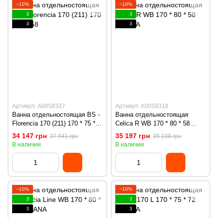
−10%
−10%
3
3
3
3
Артикул: А0058327
Артикул: А0059318
Ванна отдельностоящая BS -
Ванна отдельностоящая
Florencia 170 (211) 170 * 75 *
Celica R WB 170 * 80 * 58
58
INSANA
34 147 грн
35 197 грн
37 941 грн
39 108 грн
В наличии
В наличии
−10%
−10%
3
3
3
3