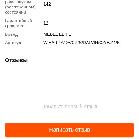
раздвинутом
142
(разложенном)
состоянии
Гарантийный
12
срок, мес.
Бренд
MEBEL ELITE
Артикул
W.HARRY/DA/CZ/S/DALVIN/CZ/E/Z4/K
Отзывы
Добавьте первый отзыв
Написать отзыв