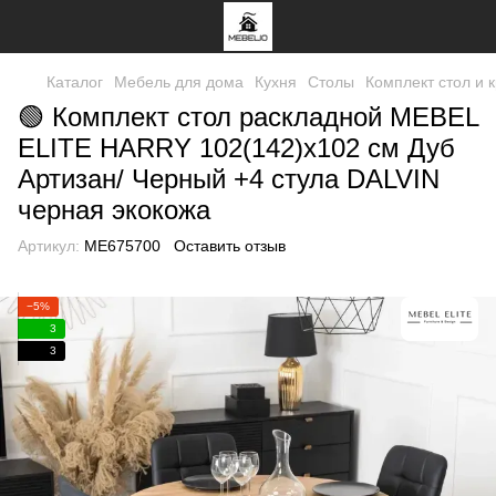
Каталог
Мебель для дома
Кухня
Столы
Комплект стол и 
🟢 Комплект стол раскладной MEBEL
ELITE HARRY 102(142)х102 см Дуб
Артизан/ Черный +4 стула DALVIN
черная экокожа
Артикул:
ME675700
Оставить отзыв
−5%
3
3