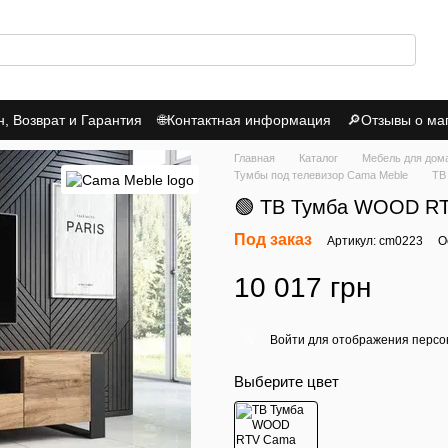
 Возврат и Гарантия
🌐Контактная информация
🔎Отзывы о ма
итика Конфиденциальности
Главная
Каталог
Мебель для дом
Тумбы под телевизор Cama Meble
ТВ
🟢 ТВ Тумба WOOD RTV
Под заказ
Артикул: cm0223
О
10 017 грн
Войти
для отображения персо
%
Выберите цвет