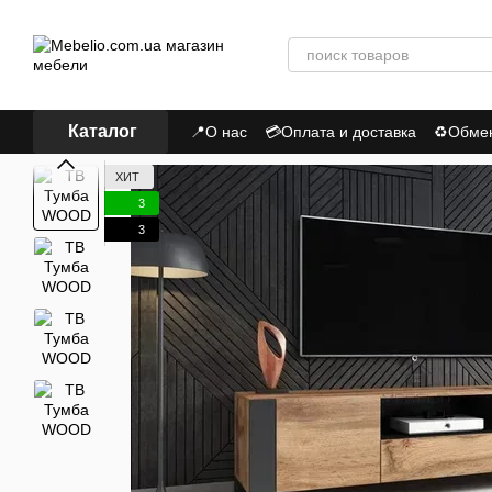
Перейти к основному контенту
Каталог
📍О нас
💳Оплата и доставка
♻Обмен,
📃Пользовательское соглашение
Пол
ХИТ
3
3