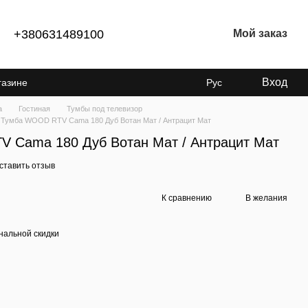
+380631489100
Мой заказ
Вход
газине
Рус
а
Гостиная
Тумбы под телевизор
 Тумба WOOD RTV Cama 180 Дуб Вотан Мат / Антрацит Мат
 Cama 180 Дуб Вотан Мат / Антрацит Мат
ставить отзыв
К сравнению
В желания
нальной скидки