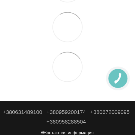
+380631489100
+380959200174
+380672009095
+380958288504
🌐Контактная информация