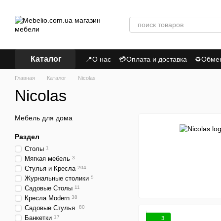
Перейти к основному контенту
Каталог
📍О нас
💳Оплата и доставка
♻Обмен,
📃Пользовательское соглашение
Пол
Главная
Каталог
Nicolas
Nicolas
Мебель для дома
Раздел
Столы
1
Мягкая мебель
3
Стулья и Кресла
204
Журнальные столики
5
Садовые Столы
11
Кресла Modern
38
Садовые Стулья
80
Банкетки
17
3