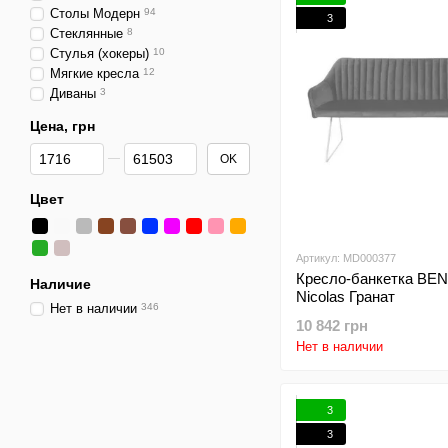
Столы Модерн
94
3
Стеклянные
8
Стулья (хокеры)
10
Мягкие кресла
12
Диваны
3
Цена, грн
От Цена, грн
До Цена, грн
OK
Цвет
Артикул: MD000377
Кресло-банкетка BE
Наличие
Nicolas Гранат
Нет в наличии
346
10 842 грн
Нет в наличии
3
3