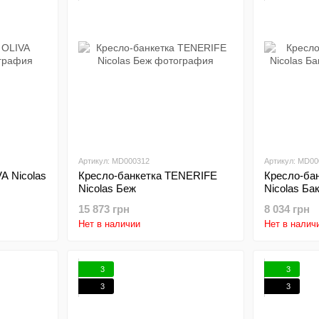
Артикул: MD000312
Артикул: MD00
A Nicolas
Кресло-банкетка TENERIFE
Кресло-ба
Nicolas Беж
Nicolas Ба
15 873 грн
8 034 грн
Нет в наличии
Нет в налич
3
3
3
3