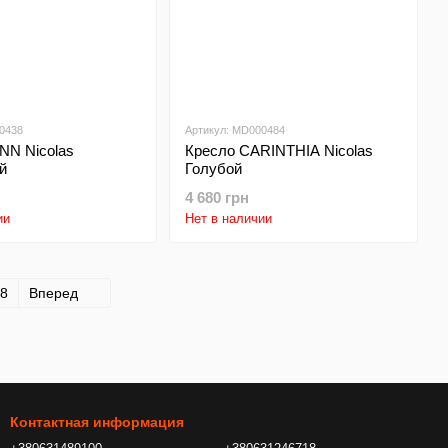
0438
Артикул: MD000484
NN Nicolas
Кресло CARINTHIA Nicolas
й
Голубой
4 680 грн
ии
Нет в наличии
8
Вперед
Контактная информация