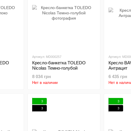
Артикул: MD000257
Артикул: MD00
LEDO
Кресло-банкетка TOLEDO
Кресло BA
Nicolas Темно-голубой
Антрацит
8 034 грн
6 435 грн
Нет в наличии
Нет в налич
3
3
3
3