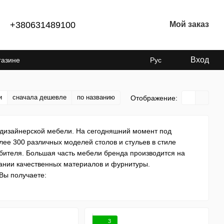
+380631489100
Мой заказ
Вход
газине
Рус
и
сначала дешевле
по названию
Отображение:
и дизайнерской мебели. На сегодняшний момент под
лее 300 различных моделей столов и стульев в стиле
бителя. Большая часть мебели бренда производится на
ании качественных материалов и фурнитуры.
Вы получаете:
т в тонкостях продукцию бренда);
о Украине, что позволяет избежать лишнюю потерю времени
3