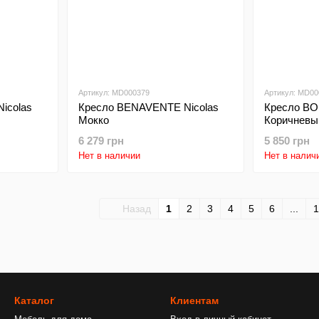
Артикул: MD000379
Артикул: MD00
icolas
Кресло BENAVENTE Nicolas
Кресло BO
Мокко
Коричневы
6 279 грн
5 850 грн
Нет в наличии
Нет в налич
Назад
1
2
3
4
5
6
...
1
Каталог
Клиентам