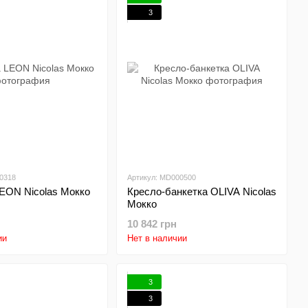
ль Nicolas
3
шеперечисленные услуги + дилерскую скидку
0318
Артикул: MD000500
LEON Nicolas Мокко
Кресло-банкетка OLIVA Nicolas
Мокко
10 842 грн
ии
Нет в наличии
3
3