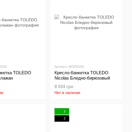
0260
Артикул: MD000256
нкетка TOLEDO
Кресло-банкетка TOLEDO
клажан
Nicolas Бледно-бирюзовый
8 034 грн
ии
Нет в наличии
3
3