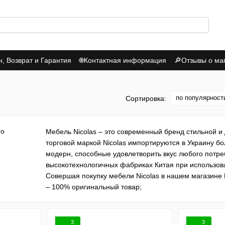
 Возврат и Гарантия
🌐Контактная информация
🔎Отзывы о ма
итика Конфиденциальности
по популярност
Сортировка:
Мебель Nicolas – это современный бренд стильной 
торговой маркой Nicolas импортируются в Украину бо
модерн, способные удовлетворить вкус любого потре
высокотехнологичных фабриках Китая при использов
Совершая покупку мебели Nicolas в нашем магазине 
– 100% оригинальный товар;
– грамотную консультацию (т.к. наши менеджеры знаю
– проверку товара перед доставкой или отправкой п
и затрат и на логистику наших Клиентов
3
3