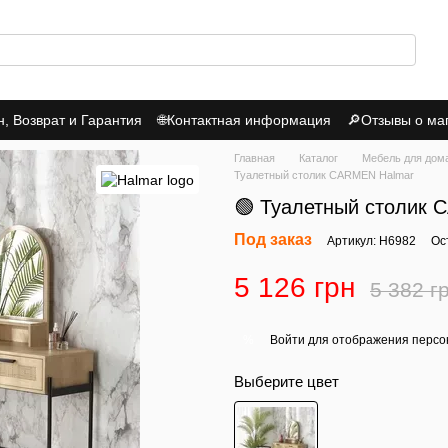
 Возврат и Гарантия
🌐Контактная информация
🔎Отзывы о ма
итика Конфиденциальности
Главная
Каталог
Мебель для дом
Туалетный столик CARMEN Halmar
🟢 Туалетный столик
Под заказ
Артикул: H6982
Ос
5 126 грн
5 382 г
Войти
для отображения персо
%
Выберите цвет