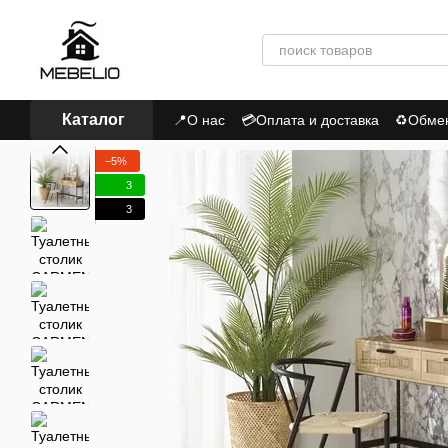
Перейти к основному контенту
Каталог
📍О нас
💳Оплата и доставка
♻Обмен,
📃Пользовательское соглашение
Пол
−5%
3
3