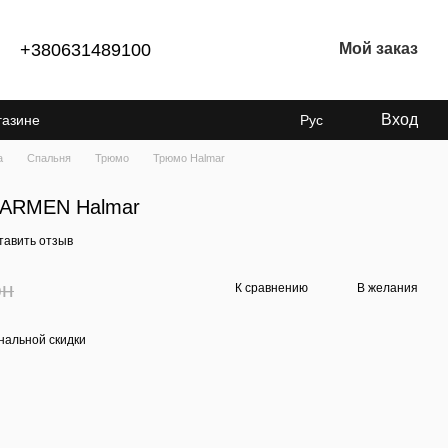
+380631489100
Мой заказ
Вход
газине
Рус
а
Спальня
Трюмо
Трюмо Halmar
 CARMEN Halmar
тавить отзыв
рн
К сравнению
В желания
нальной скидки