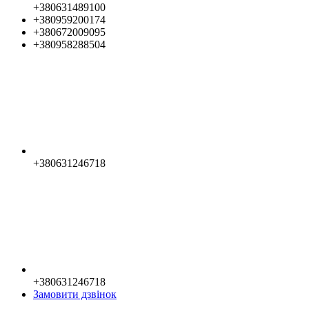
+380631489100
+380959200174
+380672009095
+380958288504
+380631246718
+380631246718
Замовити дзвінок