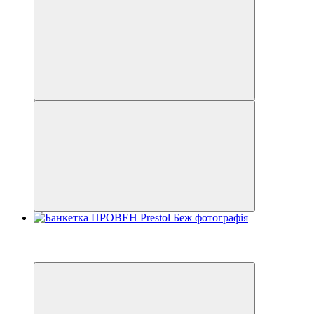
−40%
3
3