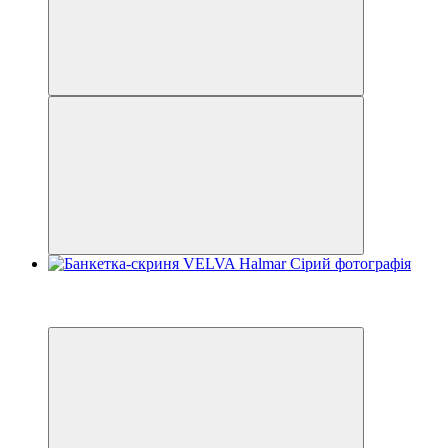
−5%
3
3