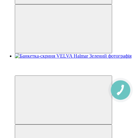
−5%
3
3