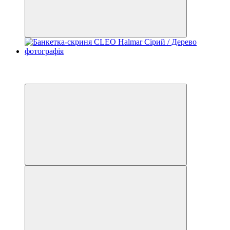
−5%
3
3