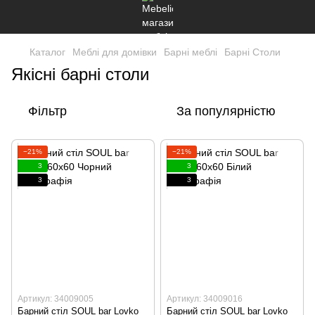
Каталог
Меблі для домівки
Барні меблі
Барні Столи
Якісні барні столи
Фільтр
За популярністю
−21%
−21%
3
3
3
3
Артикул: 34009005
Артикул: 34009016
Барний стіл SOUL bar Lovko
Барний стіл SOUL bar Lovko