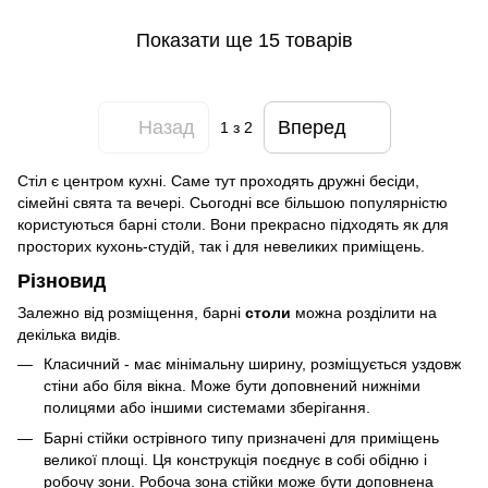
Показати ще 15 товарів
Назад
Вперед
1
з 2
Стіл є центром кухні. Саме тут проходять дружні бесіди,
сімейні свята та вечері. Сьогодні все більшою популярністю
користуються барні столи. Вони прекрасно підходять як для
просторих кухонь-студій, так і для невеликих приміщень.
Різновид
Залежно від розміщення, барні
столи
можна розділити на
декілька видів.
Класичний - має мінімальну ширину, розміщується уздовж
стіни або біля вікна. Може бути доповнений нижніми
полицями або іншими системами зберігання.
Барні стійки острівного типу призначені для приміщень
великої площі. Ця конструкція поєднує в собі обідню і
робочу зони. Робоча зона стійки може бути доповнена