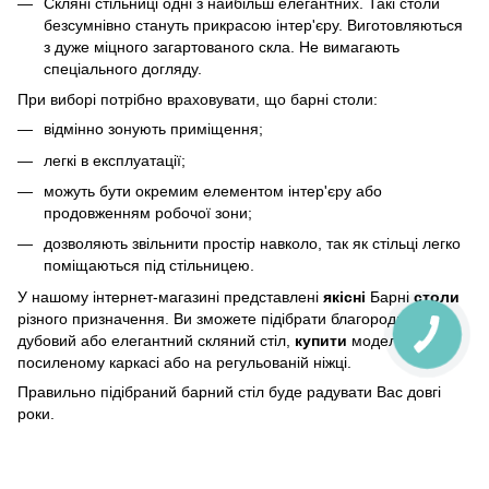
Скляні стільниці одні з найбільш елегантних. Такі столи
безсумнівно стануть прикрасою інтер'єру. Виготовляються
з дуже міцного загартованого скла. Не вимагають
спеціального догляду.
При виборі потрібно враховувати, що барні столи:
відмінно зонують приміщення;
легкі в експлуатації;
можуть бути окремим елементом інтер'єру або
продовженням робочої зони;
дозволяють звільнити простір навколо, так як стільці легко
поміщаються під стільницею.
У нашому інтернет-магазині представлені
якісні
Барні
столи
різного призначення. Ви зможете підібрати благородний
дубовий або елегантний скляний стіл,
купити
модель на
посиленому каркасі або на регульованій ніжці.
Правильно підібраний барний стіл буде радувати Вас довгі
роки.