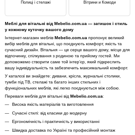
Полиці і стелажі
Вітрини и Комоди
Меблі для вітальні від Mebelio.com.ua — затишок і стиль
у кожному куточку вашого дому
Інтернет-магазин меблів
Mebelio.com.ua
пропонує великий
вибір меблів для вітальні, що поєднують комфорт, якість та
сучасний дизайн. Вітальня — це серце вашого дому, місце для
відпочинку, спілкування з родиною та прийому гостей. Ми
допоможемо створити саме той інтер’єр, який підкреслить
вашу індивідуальність та забезпечить максимальний комфорт.
У каталозі ви знайдете: дивани, крісла, журнальні столики,
тумби під ТВ, стелажі та багато інших стильних і
функціональних меблів, які легко поєднуються між собою.
Переваги меблів для вітальні від
Mebelio.com.ua
:
Висока якість матеріалів та виготовлення
Сучасні стилі: від класики до модерну
Ергономічність і практичність у використанні
Швидка доставка по Україні та професійний монтаж