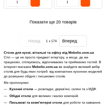
Показати ще 20 товарів
Назад
Вперед
1
з 174
Столи для кухні, вітальні та офісу від Mebelio.com.ua
Стіл — це не просто предмет інтер’єру, а місце, де ми
працюємо, спілкуємось, відпочиваємо та приймаємо гостей. В
інтернет-магазині
Mebelio.com.ua
ви знайдете великий вибір
столів для будь-яких потреб: від компактних кухонних моделей
до розкішних обідніх і письмових столів.
Ми пропонуємо:
Кухонні столи
— розкладні, дерев’яні, скляні та з МДФ.
Обідні столи
для великих і малих компаній.
Письмові та комп’ютерні столи
для роботи та навчання.