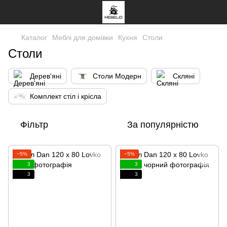
Каталог
Меблі для домівки
Кухня
Столи
Столи
Дерев'яні
Столи Модерн
Скляні
Комплект стіл і крісла
Фільтр
За популярністю
−5%
−5%
3
3
3
3