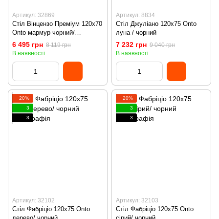
Артикул: 32869
Артикул: 8834
Стіл Вінцензо Преміум 120х70
Стіл Джуліано 120х75 Onto
Onto мармур чорний/
луна / чорний
натуральне дерево
6 495 грн
7 232 грн
8 119 грн
9 040 грн
В наявності
В наявності
−20%
−20%
3
3
3
3
Артикул: 32102
Артикул: 32103
Стіл Фабріціо 120х75 Onto
Стіл Фабріціо 120х75 Onto
дерево/ чорний
сірий/ чорний