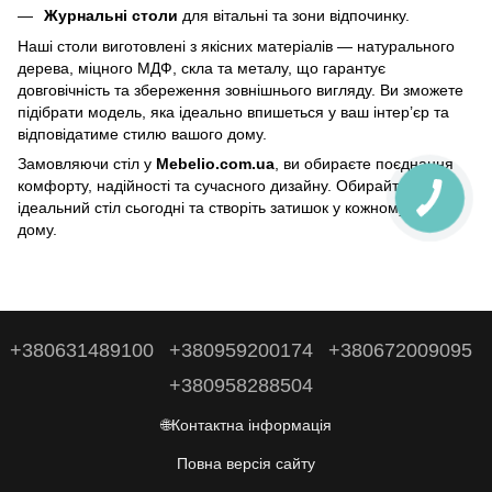
Журнальні столи
для вітальні та зони відпочинку.
Наші столи виготовлені з якісних матеріалів — натурального
дерева, міцного МДФ, скла та металу, що гарантує
довговічність та збереження зовнішнього вигляду. Ви зможете
підібрати модель, яка ідеально впишеться у ваш інтер’єр та
відповідатиме стилю вашого дому.
Замовляючи стіл у
Mebelio.com.ua
, ви обираєте поєднання
комфорту, надійності та сучасного дизайну. Обирайте свій
ідеальний стіл сьогодні та створіть затишок у кожному куточку
дому.
+380631489100
+380959200174
+380672009095
+380958288504
🌐Контактна інформація
Повна версія сайту