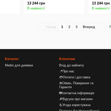
13 244 грн
13 244 грн
В наявності
В наявності
Назад
1
2
3
Вперед
Каталог
Клієнтам
Меблі для домівки
Вхід до кабінету
📍Про нас
💳Оплата і доставка
♻Обмін, Поверення та
Гарантія
🌐Контактна інформація
🔎Відгуки про магазин
📃Угода користувача
Політика Конфіденційності