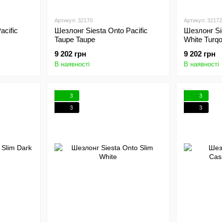
Артикул: 32170
Артикул: 32172
acific
Шезлонг Siesta Onto Pacific
Шезлонг Sie
Taupe Taupe
White Turqo
9 202 грн
9 202 грн
В наявності
В наявності
3
3
3
3