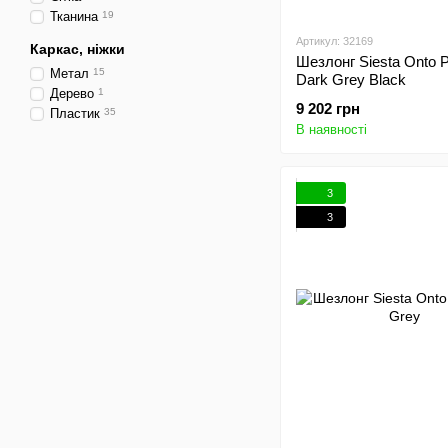
Тканина
19
Артикул: 32169
Каркас, ніжки
Шезлонг Siesta Onto P
Метал
15
Dark Grey Black
Дерево
1
9 202 грн
Пластик
35
В наявності
3
3