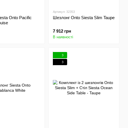
Артикул: 32353
sta Onto Pacific
Шезлонг Onto Siesta Slim Taupe
uise
7 912 грн
В наявності
3
3