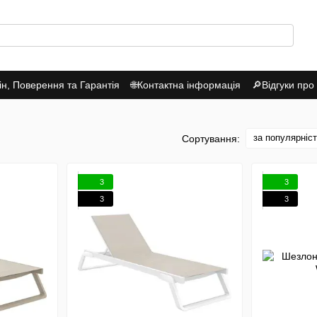
н, Поверення та Гарантія
🌐Контактна інформація
🔎Відгуки про
за популярніс
Сортування:
3
3
3
3