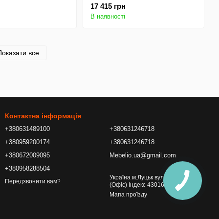
Side Table - White
17 415 грн
В наявності
Показати все
Контактна інформація
+380631489100
+380631246718
+380959200174
+380631246718
+380672009095
Mebelio.ua@gmail.com
+380958288504
Україна м.Луцьк вул. Шевченка 13
Передзвонити вам?
(Офіс) Індекс 43016
Мапа проїзду