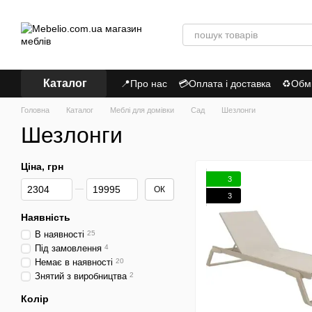
Перейти до основного контенту
Каталог
📍Про нас
💳Оплата і доставка
♻Обмі
Політика Конфіденційності
Головна
Каталог
Меблі для домівки
Сад
Шезлонги
Шезлонги
Ціна, грн
3
Від Ціна, грн
До Ціна, грн
ОК
3
Наявність
В наявності
25
Під замовлення
4
Немає в наявності
20
Знятий з виробництва
2
Колір