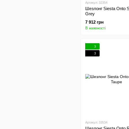
Артикул: 32354
Шезлонг Siesta Onto Slim Dark
Grey
7 912 грн
В наявності
3
3
Артикул: 33534
Шезлонг Siesta Onto R