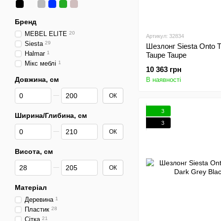
Бренд
MEBEL ELITE
20
Артикул: 32834
Siesta
29
Шезлонг Siesta Onto T
Halmar
1
Taupe Taupe
Мікс меблі
1
10 363 грн
Довжина, см
В наявності
Від Довжина, см
До Довжина, см
ОК
3
Ширина/Глибина, см
3
Від Ширина/Глибина, см
До Ширина/Глибина, см
ОК
Висота, см
Від Висота, см
До Висота, см
ОК
Матеріал
Деревина
1
Пластик
28
Сітка
21