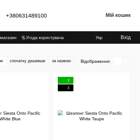
+380631489100
Мій кошик
Вхід
 магазин
📃Угода користувача
Укр
тю
спочатку дешевше
за назвою
Відображення:
3
3