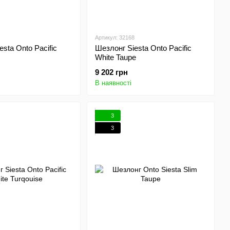
Артикул: 32168
sta Onto Pacific
Шезлонг Siesta Onto Pacific
White Taupe
9 202 грн
В наявності
3
3