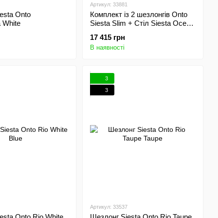
Артикул: 33881
esta Onto
Комплект із 2 шезлонгів Onto
 White
Siesta Slim + Стіл Siesta Ocean
Side Table - Taupe
17 415 грн
В наявності
3
3
Артикул: 33537
esta Onto Rio White
Шезлонг Siesta Onto Rio Taupe