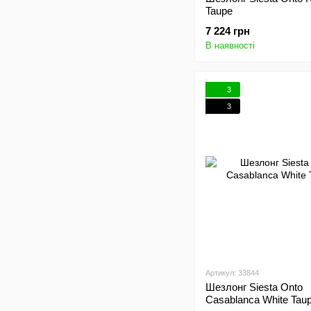
Taupe
7 224 грн
В наявності
3
3
Артикул: 33844
Шезлонг Siesta Onto
Casablanca White Tau