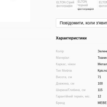
Повідомити, коли з'яви
Характеристики
Колір
Зелен
Матеріал
Ткани
Каркас, ніжки
Метал
Тип Меблів
Крісл
Висота, см
71
Довжина, см
100
Ширина/Глибина, см
115
Гарантійний термін, міс.
12
Бренд
MEBE