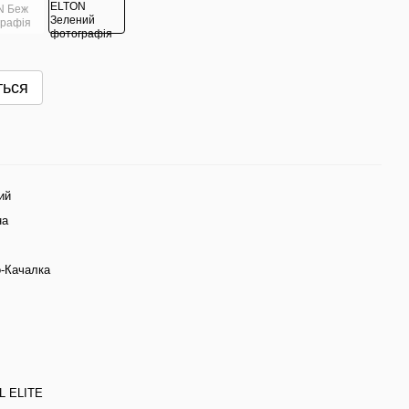
ться
ий
на
о-Качалка
L ELITE