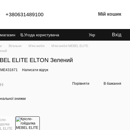
+380631489100
Мій кошик
Вхід
 магазин
📃Угода користувача
Укр
ки
Вітальня
М'які меблі
М'які меблі MEBEL ELITE
лений
EBEL ELITE ELTON Зелений
: ME431671
Написати відгук
рн
Порівняти
В бажання
ональної знижки