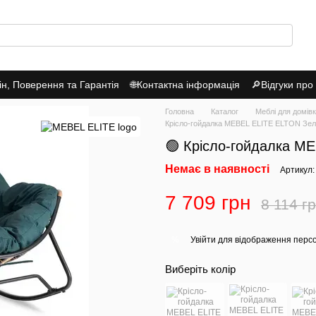
н, Поверення та Гарантія
🌐Контактна інформація
🔎Відгуки про
Головна
Каталог
Меблі для домів
Крісло-гойдалка MEBEL ELITE ELTON Зе
🟢 Крісло-гойдалка M
Немає в наявності
Артикул
7 709 грн
8 114 г
Увійти
для відображення перс
%
Виберіть колір