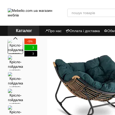
Перейти до основного контенту
Каталог
📍Про нас
💳Оплата і доставка
♻Обмі
Політика Конфіденційності
−5%
3
3