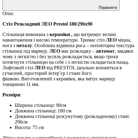
Порівняти
Опис
Стіл Розкладний ЛЕО Prestol 180/296x90
Стільниця виконана з
кераміки ,
що витримує великі
навантаження і високі температури. Тримає стіл
ЛЕО
міцна,
нога з
металу
. Особлива відмінна риса – неповторна текстура
стільниці під мармур.
ЛЕО
має розкладку –
автомат
, завдяки
чому з легкістю і без зусиль розкладається, якщо трохи
потягнути стільницю на себе і з легкістю складається назад.
Лофтовий стіл
ЛЕО
від PRESTOL ідеально впишеться в
сучасний, просторий інтер’єр і стане його
фішкою. Виготовлений з кераміки, яка імітує мармур
товщиною 11 мм.
Розміри
:
Ширина стільниці: 90см
Довжина стільниці: 180 см
Довжина стільниці розсунутому (розкладеному) стані:
296см
Висота: 75 см
Збірка товару є самостійною і не вимагає спеціальних