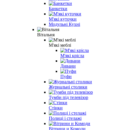
Банкетки
М'які куточки
Модульні Кухні
Вітальня
М'які меблі
М'які крісла
Дивани
Пуфи
Журнальні столики
Тумби під телевізор
Стінки
Полиці і стелажі
Вітрини и Комоди