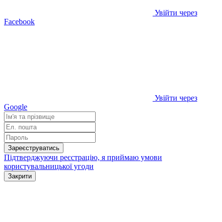
Увійти через
Facebook
Увійти через
Google
Зареєструватись
Підтверджуючи реєстрацію, я приймаю умови
користувальницької угоди
Закрити