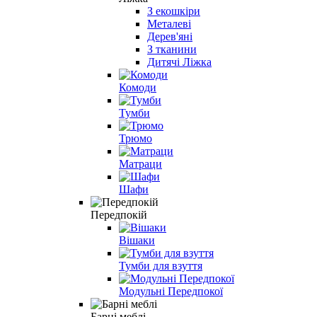
З екошкіри
Металеві
Дерев'яні
З тканини
Дитячі Ліжка
Комоди
Тумби
Трюмо
Матраци
Шафи
Передпокій
Вішаки
Тумби для взуття
Модульні Передпокої
Барні меблі