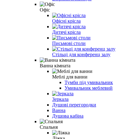
Офіс
Офісні крісла
Дитячі крісла
Письмові столи
Стільці для конференц залу
Ванна кімната
Меблі для ванни
Тумби під умивальник
Умивальник меблевий
Зеркала
Душові перегородки
Ванна
Душова кабіна
Спальня
Ліжка