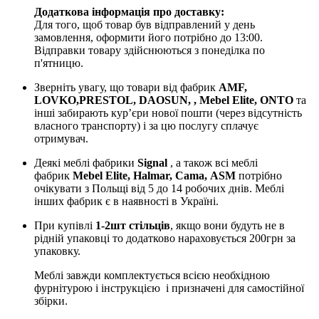
Додаткова інформація про доставку:
Для того, щоб товар був відправлений у день
замовлення, оформити його потрібно до 13:00.
Відправки товару здійснюються з понеділка по
п'ятницю.
Зверніть увагу, що товари від фабрик
AMF,
LOVKO,PRESTOL, DAOSUN, , Mebel Elite, ONTO
та
інші забирають курʼєри нової пошти (через відсутність
власного транспорту) і за цю послугу сплачує
отримувач.
Деякі меблі фабрики
Signal
, а також всі меблі
фабрик
Mebel Elite, Halmar, Cama, ASM
потрібно
очікувати з Польщі від 5 до 14 робочих днів. Меблі
інших фабрик є в наявності в Україні.
При купівлі
1-2шт стільців
, якщо вони будуть не в
рідній упаковці то додатково нараховується 200грн за
упаковку.
Меблі завжди комплектується всією необхідною
фурнітурою і інструкцією і призначені для самостійної
збірки.