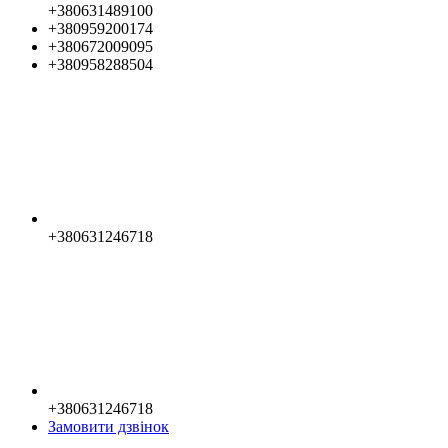
+380631489100
+380959200174
+380672009095
+380958288504
+380631246718
+380631246718
Замовити дзвінок