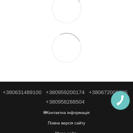
+380631489100
+380959200174
+380672009095
+380958288504
🌐Контактна інформація
Повна версія сайту