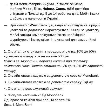
Деякі меблі фабрики
Signal
, а також всі меблі
фабрик
Mebel Elite, Halmar, Cama, ASM
потрібно
очікувати з Польщі від 5 до 14 робочих днів. Меблі інших
фабрик є в наявності в Україні.
При купівлі
1-2шт стільців
, якщо вони будуть не в рідній
упаковці то додатково нараховується 200грн за упаковку.
Меблі завжди комплектується всією необхідною
фурнітурою і інструкцією і призначені для самостійної
збірки.
1. Оплата при отриманні з передоплатою від 10% до 50%
від вартості товару але не менше 500грн
Комісія за зворотний переказ коштів при доставці
компанією Нова Пошта становить 20 грн+ 2% від вартості
товару.
2. Онлайн-оплата карткою за допомогою сервісу Monobank
3. Онлайн-оплата карткою за допомогою сервісу LiqPay
4. Оплата на розрахунковий рахунок
5. "Покупка частинами" від Monobank
Одноразова комісія при першій оплаті 3%
Деталі:
MonoBank