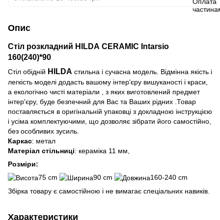
Опис
Стіл розкладний HILDA CERAMIC Intarsio
160(240)*90
HILDA
Стіл обідній
стильна і сучасна модель. Відмінна якість і
легкість моделі додасть вашому інтер'єру вишуканості і краси,
а екологічно чисті матеріали , з яких виготовлений предмет
інтер'єру, буде безпечний для Вас та Ваших рідних .Товар
поставляється в оригінальній упаковці з докладною інструкцією
і усіма комплектуючими, що дозволяє зібрати його самостійно,
без особливих зусиль.
Каркас
: метал
Матеріал стільниці
: кераміка 11 мм,
Розміри:
75 cm
90 cm
160-240 cm
Збірка товару є самостійною і не вимагає спеціальних навиків.
Характеристики