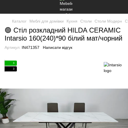
Каталог
Меблі для домівки
Кухня
Столи
Столи Модерн
С
🟢 Стіл розкладний HILDA CERAMIC
Intarsio 160(240)*90 білий мат/чорний
Артикул:
IN471357
Написати відгук
3
3