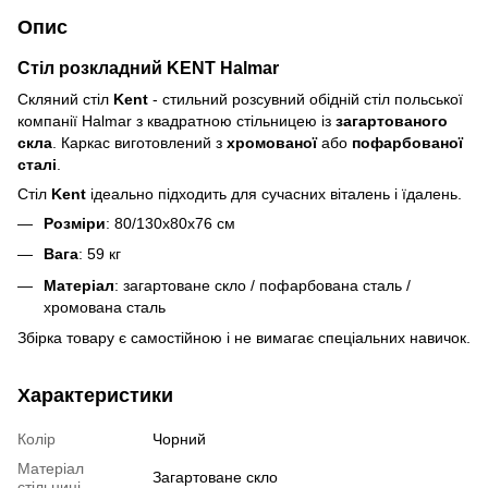
Опис
Стіл розкладний KENT Halmar
Скляний стіл
Kent
- стильний розсувний обідній стіл польської
компанії Halmar з квадратною стільницею із
загартованого
скла
. Каркас виготовлений з
хромованої
або
пофарбованої
сталі
.
Стіл
Kent
ідеально підходить для сучасних віталень і їдалень.
Розміри
: 80/130х80х76 cм
Вага
: 59 кг
Матеріал
: загартоване скло / пофарбована сталь /
хромована сталь
Збірка товару є самостійною і не вимагає спеціальних навичок.
Характеристики
Колір
Чорний
Матеріал
Загартоване скло
стільниці