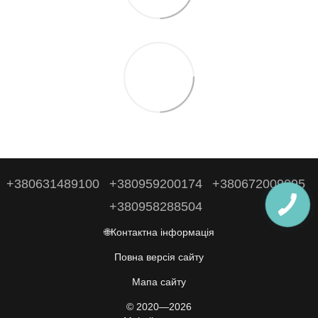
+380631489100
+380959200174
+380672009095
+380958288504
🌐Контактна інформація
Повна версія сайту
Мапа сайту
© 2020—2026