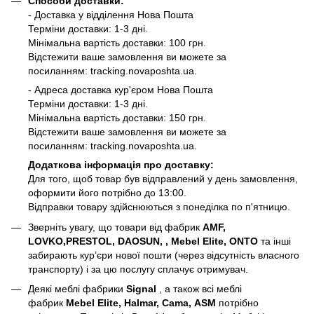
Способи доставки:
- Доставка у відділення Нова Пошта
Терміни доставки: 1-3 дні.
Мінімальна вартість доставки: 100 грн.
Відстежити ваше замовлення ви можете за
посиланням:
tracking.novaposhta.ua.
- Адреса доставка кур'єром Нова Пошта
Терміни доставки: 1-3 дні.
Мінімальна вартість доставки: 150 грн.
Відстежити ваше замовлення ви можете за
посиланням:
tracking.novaposhta.ua.
Додаткова інформація про доставку:
Для того, щоб товар був відправлений у день замовлення,
оформити його потрібно до 13:00.
Відправки товару здійснюються з понеділка по п'ятницю.
Зверніть увагу, що товари від фабрик
AMF,
LOVKO,PRESTOL, DAOSUN, , Mebel Elite, ONTO
та інші
забирають курʼєри нової пошти (через відсутність власного
транспорту) і за цю послугу сплачує отримувач.
Деякі меблі фабрики
Signal
, а також всі меблі
фабрик
Mebel Elite, Halmar, Cama, ASM
потрібно