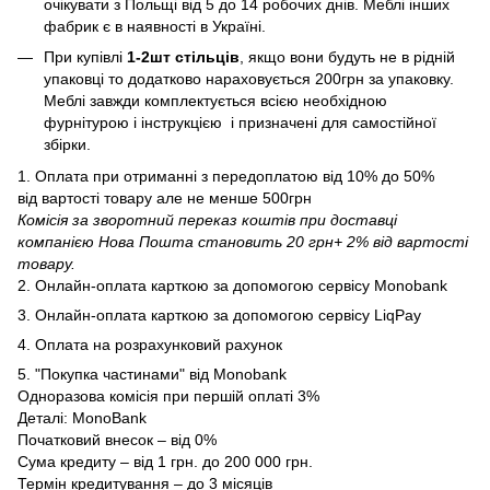
очікувати з Польщі від 5 до 14 робочих днів. Меблі інших
фабрик є в наявності в Україні.
При купівлі
1-2шт стільців
, якщо вони будуть не в рідній
упаковці то додатково нараховується 200грн за упаковку.
Меблі завжди комплектується всією необхідною
фурнітурою і інструкцією і призначені для самостійної
збірки.
1. Оплата при отриманні з передоплатою від 10% до 50%
від вартості товару але не менше 500грн
Комісія за зворотний переказ коштів при доставці
компанією Нова Пошта становить 20 грн+ 2% від вартості
товару.
2. Онлайн-оплата карткою за допомогою сервісу Monobank
3. Онлайн-оплата карткою за допомогою сервісу LiqPay
4. Оплата на розрахунковий рахунок
5. "Покупка частинами" від Monobank
Одноразова комісія при першій оплаті 3%
Деталі:
MonoBank
Початковий внесок – від 0%
Сума кредиту – від 1 грн. до 200 000 грн.
Термін кредитування – до 3 місяців