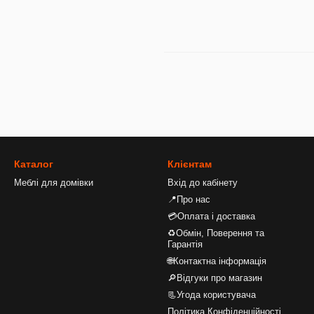
Каталог
Клієнтам
Меблі для домівки
Вхід до кабінету
📍Про нас
💳Оплата і доставка
♻Обмін, Поверення та
Гарантія
🌐Контактна інформація
🔎Відгуки про магазин
📃Угода користувача
Політика Конфіденційності