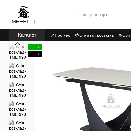
Перейти до основного контенту
Каталог
📍Про нас
💳Оплата і доставка
♻Обмі
Політика Конфіденційності
3
3