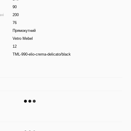
90
ні
200
76
Прямокутний
Vetro Mebel
12
TML-990-elio-crema-delicato/black