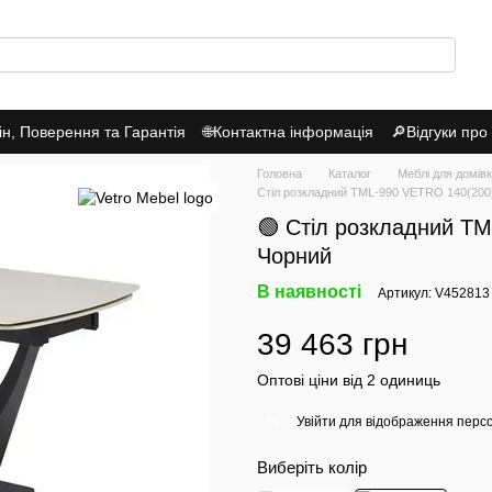
н, Поверення та Гарантія
🌐Контактна інформація
🔎Відгуки про
Головна
Каталог
Меблі для домів
Стіл розкладний TML-990 VETRO 140(200
🟢 Стіл розкладний T
Чорний
В наявності
Артикул: V452813
39 463 грн
Оптові ціни від 2 одиниць
Увійти
для відображення перс
%
Виберіть колір