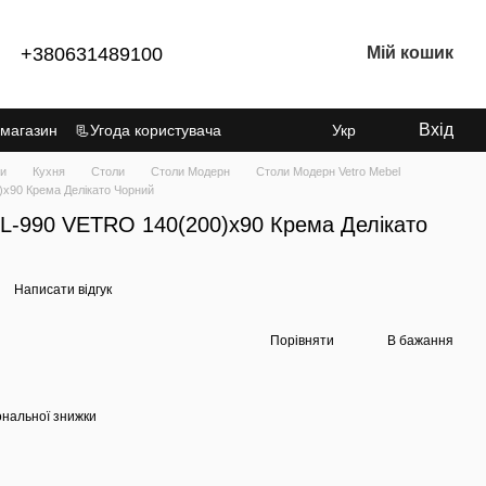
+380631489100
Мій кошик
Вхід
 магазин
📃Угода користувача
Укр
ки
Кухня
Столи
Столи Модерн
Столи Модерн Vetro Mebel
)x90 Крема Делікато Чорний
ML-990 VETRO 140(200)x90 Крема Делікато
Написати відгук
Порівняти
В бажання
ональної знижки